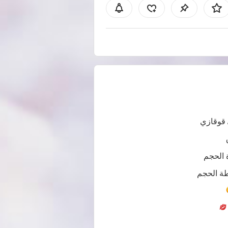
 قوقازي
 الحجم
ة الحجم