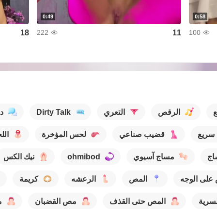
0:49
0:58
18
11
222
100
ع
الرقص
التعري
Dirty Talk
د
سريع
قضيب صناعي
لحس المؤخرة
الل
اج
مساج آسيوي
ohmibod
نيك الكس
على الوجه
المص
الرعشه
كريمة
لسرية
المص حتى القذف
مص القضبان
م