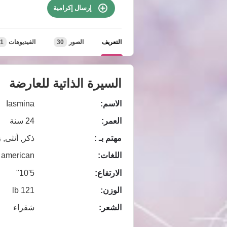
إرسال إكرامية
التعريف
الصور
30
الفيديوهات
1
السيرة الذاتية للعارضة
الاسم:
Iasmina
العمر:
24 سنة
مهتم بـ :
ذكر, أنثى, 
اللغات:
american
الارتفاع:
5'10"
الوزن:
121 lb
الشعر:
شقراء