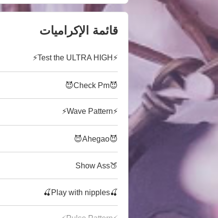
قائمة الإكراميات
⚡Test the ULTRA HIGH⚡
😈Check Pm😈
⚡Wave Pattern⚡
😈Ahegao😈
🍑Show Ass
🍒Play with nipples🍒