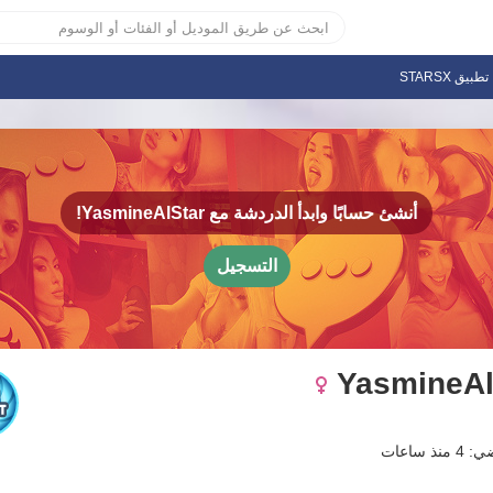
تطبيق STARSX
أنشئ حسابًا وابدأ الدردشة مع
YasmineAlStar!
التسجيل
YasmineAl
ذ ساعات