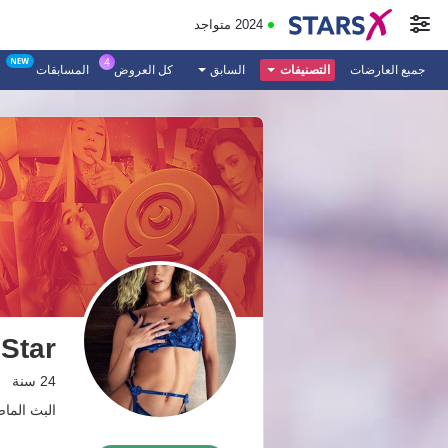
2024 متواجد
جميع العارضات
التصنيفات
السابق
كل العروض
المسابقات
Star
24 سنة
البث الماضي: 4 من