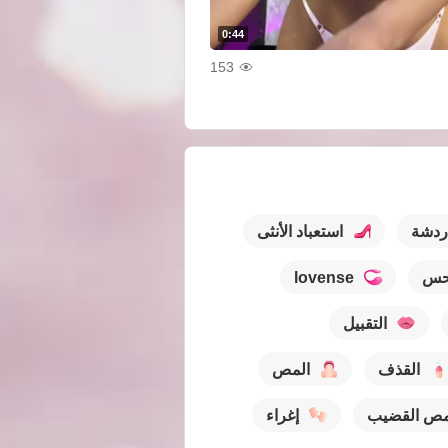
0:44
153
ردشة
استعباد الأنثى
حس
lovense
التقبيل
القذف
المص
ص القضيب
إغراء