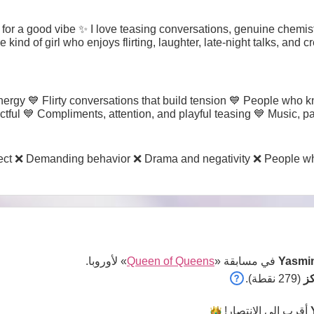
p for a good vibe ✨ I love teasing conversations, genuine chemi
he kind of girl who enjoys flirting, laughter, late-night talks, an
energy 💙 Flirty conversations that build tension 💙 People who 
ctful 💙 Compliments, attention, and playful teasing 💙 Music,
spect ❌ Demanding behavior ❌ Drama and negativity ❌ People w
Yasmi
في مسابقة «
Queen of Queens
» لأوروبا.
(279 نقطة).
أقرب إلى
الانتصار!