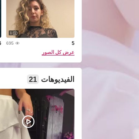
1
6
5
695
عرض كل الصور
الفيديوهات
21