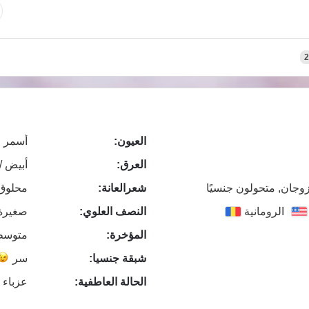
2
العيون:
أسمر
العرق:
أبيض /
زوجان, متحولون جنسيًا
شعرالعانة:
محلوق
الرومانية
النصف العلوي:
صغيرة
المؤخرة:
متوسط
شبقة جنسيا:
سر
الحالة العاطفية:
عزباء