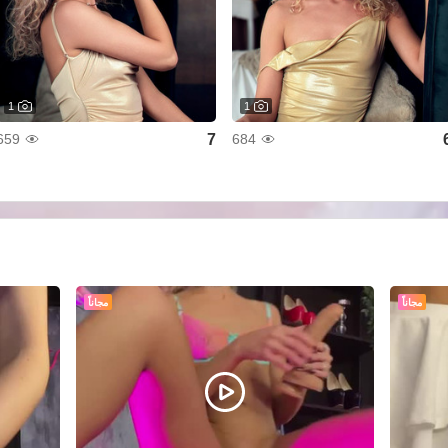
1
1
7
659
684
مجاناً
مجاناً