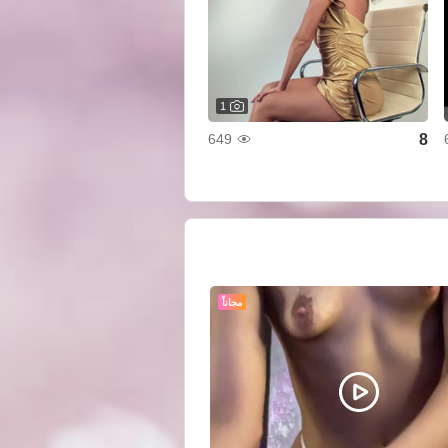
1
8
649
مجاناً