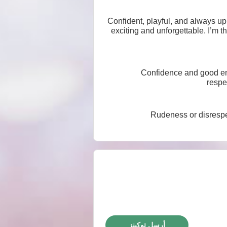
Confident, playful, and always u
exciting and unforgettable. I’m t
💙 Confidence and good 
respe
❌ Rudeness or disre
أرسل توكينز