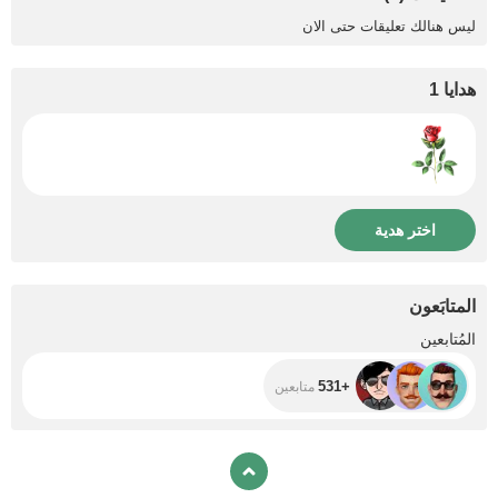
ليس هنالك تعليقات حتى الان
هدايا 1
اختر هدية
المتابَعون
+531
المُتابعين
+531
متابعين