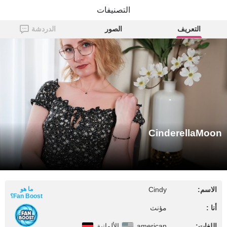
التصنيفات
CinderellaMoon
التعريف
الصور
الدردشة
CinderellaMoon
الاسم:
Cindy
ما هو
Fan Boost؟
أنا :
مؤنث
اللغات:
american
الألمانية