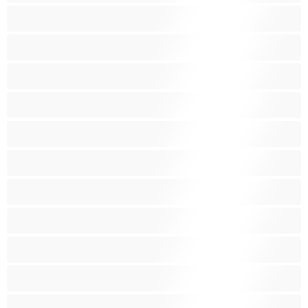
حامل
ربات المنزل
سحاق
سوداء البشرة
شقراء
صغيرات
صغيرة الثديين
صنم
صهباء
عرب
كبيرة الثديين