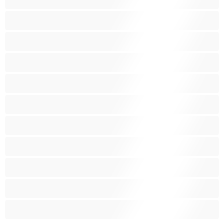
كس غزير الشعر
كس محلوق
مؤخرة كبيرة
متوسطة الثديين
مدخنات
مفتولة العضلات
ممتلئات الجسم
ممثلة أفلام إباحية
ناضج
هنود