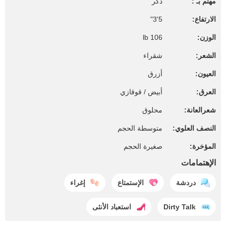
مهتم بـ :
ذكر
الارتفاع:
5'3"
الوزن:
106 lb
الشعر:
شقراء
العيون:
أزرق
العرق:
أبيض / قوقازي
شعرالعانة:
محلوق
النصف العلوي:
متوسطة الحجم
المؤخرة:
صغيرة الحجم
الإهتمامات
دردشة
الإستمتاع
إغراء
Dirty Talk
استعباد الأنثى