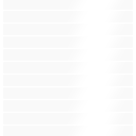
الجنس العبودي
الصبايا
اللاتينيات
المراهقين 18‏+
امرأة جميلة ضخمة
امرأة سمراء
بنات الجامعة
بيضاء البشرة
ثديين ضخمين
جنس جماعي
جنس شرجي