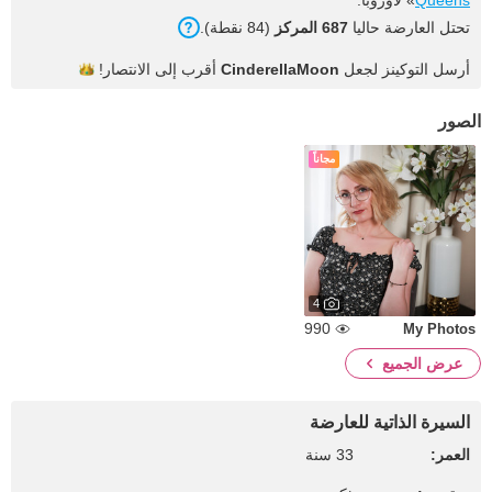
Queens
» لأوروبا.
تحتل العارضة حاليا
687 المركز
(84 نقطة).
أرسل التوكينز لجعل
CinderellaMoon
أقرب إلى
الانتصار!
الصور
مجاناً
4
990
My Photos
عرض الجميع
السيرة الذاتية للعارضة
العمر:
33 سنة