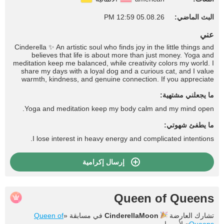
البث الماضي:
05.08.26 12:59 PM
عني
Cinderella ✨ An artistic soul who finds joy in the little things and
believes that life is about more than just money. Yoga and
meditation keep me balanced, while creativity colors my world. I
share my days with a loyal dog and a curious cat, and I value
warmth, kindness, and genuine connection. If you appreciate
soft energy, a positive spirit, and a touch of magic — you might
ما يجعلني مشتهية:
enjoy stepping into my world.
Yoga and meditation keep my body calm and my mind open.
ما يطفئ شهوتي:
I lose interest in heavy energy and complicated intentions.
إرسال إكرامية
Queen of Queens
تشارك العارضة
CinderellaMoon
في مسابقة «
Queen of